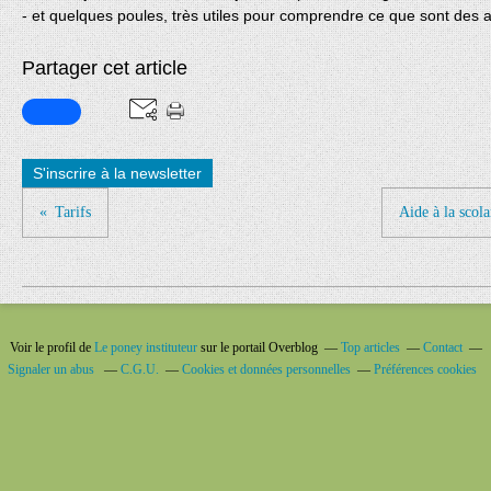
- et quelques poules, très utiles pour comprendre ce que sont des 
Partager cet article
S'inscrire à la newsletter
Tarifs
Aide à la scola
Voir le profil de
Le poney instituteur
sur le portail Overblog
Top articles
Contact
Signaler un abus
C.G.U.
Cookies et données personnelles
Préférences cookies