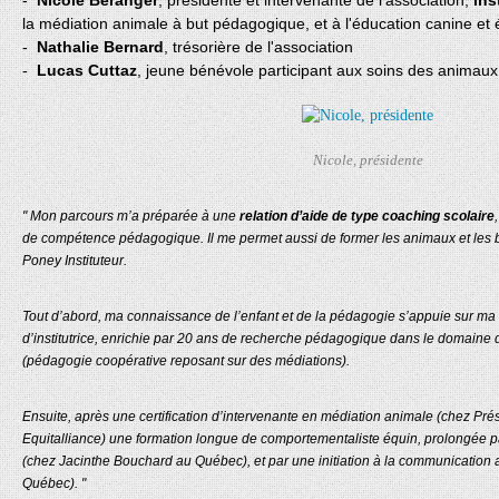
-
Nicole Béranger
, présidente et intervenante de l'association,
ins
la médiation animale à but pédagogique, et à l'éducation canine et
-
Nathalie Bernard
, trésorière de l'association
-
Lucas Cuttaz
, jeune bénévole participant aux soins des animaux
Nicole, présidente
" Mon parcours m’a préparée à une
relation d’aide de type coaching scolaire
de compétence pédagogique. Il me permet aussi de former les animaux et les 
Poney Instituteur.
Tout d’abord, ma connaissance de l’enfant et de la pédagogie s’appuie sur ma
d’institutrice, enrichie par 20 ans de recherche pédagogique dans le domaine d
(pédagogie coopérative reposant sur des médiations).
Ensuite, après une certification d’intervenante en médiation animale (chez Prés
Equitalliance) une formation longue de comportementaliste équin, prolongée pa
(chez Jacinthe Bouchard au Québec), et par une initiation à la communicatio
Québec). "